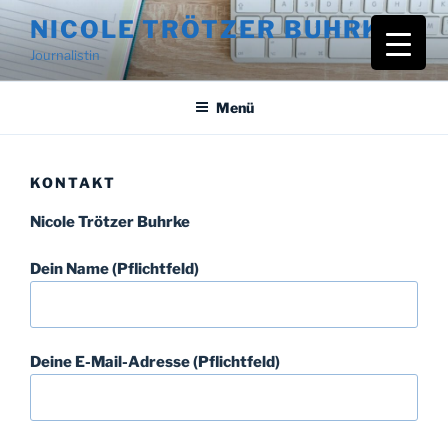
Zum
NICOLE TRÖTZER BUHRKE
Inhalt
Journalistin
springen
Menü
KONTAKT
Nicole Trötzer Buhrke
Dein Name (Pflichtfeld)
Deine E-Mail-Adresse (Pflichtfeld)