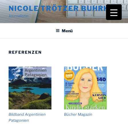
Zum
NICOLE TRÖTZER BUHRKE
Inhalt
Journalistin
springen
Menü
REFERENZEN
Bildband Argentinien
Bücher Magazin
Patagonien