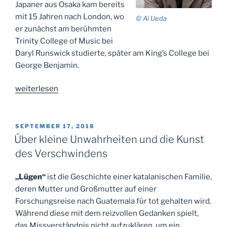
Japaner aus Osaka kam bereits
mit 15 Jahren nach London, wo
© Ai Ueda
er zunächst am berühmten
Trinity College of Music bei
Daryl Runswick studierte, später am King’s College bei
George Benjamin.
„Paul-
weiterlesen
Hindemith-
Preis
für
VERÖFFENTLICHT
SEPTEMBER 17, 2018
AM
Dai
Über kleine Unwahrheiten und die Kunst
Fujikura“
des Verschwindens
„Lügen“
ist die Geschichte einer katalanischen Familie,
deren Mutter und Großmutter auf einer
Forschungsreise nach Guatemala für tot gehalten wird.
Während diese mit dem reizvollen Gedanken spielt,
das Missverständnis nicht aufzuklären, um ein