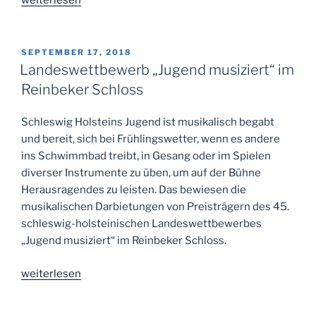
weiterlesen
kleine
Unwahrheiten
und
VERÖFFENTLICHT
SEPTEMBER 17, 2018
AM
die
Landeswettbewerb „Jugend musiziert“ im
Kunst
Reinbeker Schloss
des
Verschwindens“
Schleswig Holsteins Jugend ist musikalisch begabt
und bereit, sich bei Frühlingswetter, wenn es andere
ins Schwimmbad treibt, in Gesang oder im Spielen
diverser Instrumente zu üben, um auf der Bühne
Herausragendes zu leisten. Das bewiesen die
musikalischen Darbietungen von Preisträgern des 45.
schleswig-holsteinischen Landeswettbewerbes
„Jugend musiziert“ im Reinbeker Schloss.
„Landeswettbewerb
weiterlesen
„Jugend
musiziert“