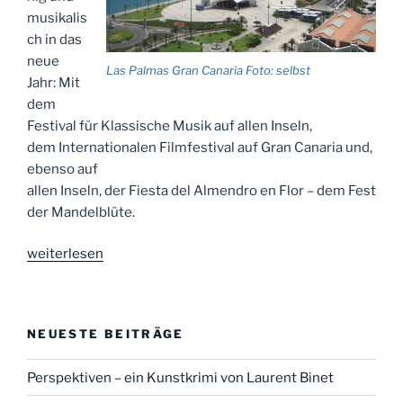
musikalis
ch in das
neue
Las Palmas Gran Canaria Foto: selbst
Jahr: Mit
dem
Festival für Klassische Musik auf allen Inseln,
dem Internationalen Filmfestival auf Gran Canaria und,
ebenso auf
allen Inseln, der Fiesta del Almendro en Flor – dem Fest
der Mandelblüte.
„Die
weiterlesen
Inseln
des
ewigen
NEUESTE BEITRÄGE
Frühlings“
Perspektiven – ein Kunstkrimi von Laurent Binet