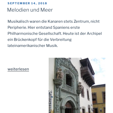
im
VERÖFFENTLICHT
SEPTEMBER 14, 2018
AM
Reinbeker
Melodien und Meer
Schloss“
Musikalisch waren die Kanaren stets Zentrum, nicht
Peripherie. Hier entstand Spaniens erste
Philharmonische Gesellschaft. Heute ist der Archipel
ein Brückenkopf für die Verbreitung
lateinamerikanischer Musik.
„Melodien
weiterlesen
und
Meer“