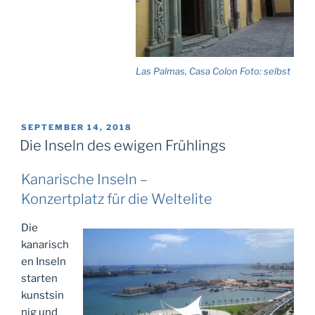
Las Palmas, Casa Colon Foto: selbst
VERÖFFENTLICHT
SEPTEMBER 14, 2018
AM
Die Inseln des ewigen Frühlings
Kanarische Inseln –
Konzertplatz für die Weltelite
Die
kanarisch
en Inseln
starten
kunstsin
nig und