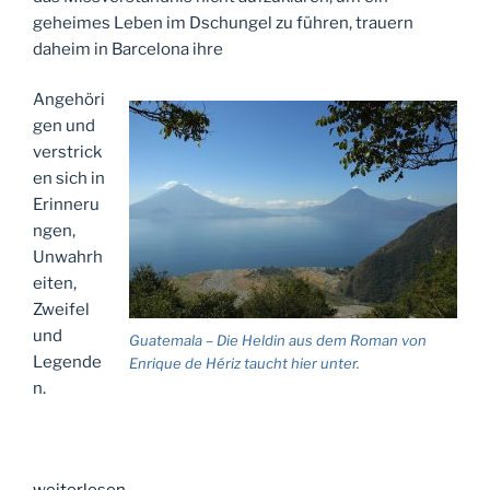
geheimes Leben im Dschungel zu führen, trauern
daheim in Barcelona ihre
Angehöri
gen und
verstrick
en sich in
Erinneru
ngen,
Unwahrh
eiten,
Zweifel
und
Guatemala – Die Heldin aus dem Roman von
Legende
Enrique de Hériz taucht hier unter.
n.
„Über