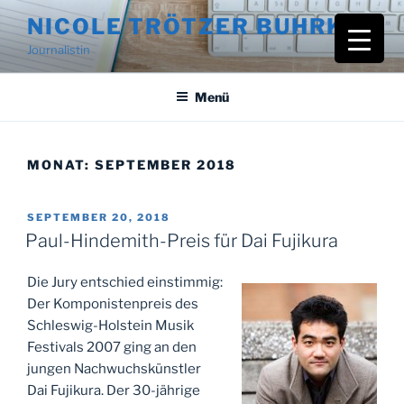
Zum
NICOLE TRÖTZER BUHRKE
Inhalt
Journalistin
springen
Menü
MONAT:
SEPTEMBER 2018
VERÖFFENTLICHT
SEPTEMBER 20, 2018
AM
Paul-Hindemith-Preis für Dai Fujikura
Die Jury entschied einstimmig:
Der Komponistenpreis des
Schleswig-Holstein Musik
Festivals 2007 ging an den
jungen Nachwuchskünstler
Dai Fujikura. Der 30-jährige