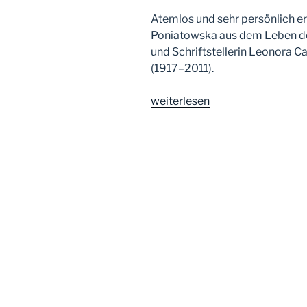
Atemlos und sehr persönlich er
Poniatowska aus dem Leben de
und Schriftstellerin Leonora C
(1917–2011).
„Elena
weiterlesen
Poniatowska:
Frau
des
Windes“