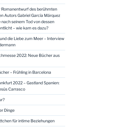
er Romanentwurf des berühmten
n Autors Gabriel García Márquez
e nach seinem Tod von dessen
ntlicht – wie kam es dazu?
nd die Liebe zum Meer – Interview
idermann
uchmesse 2022: Neue Bücher aus
cher – Frühling in Barcelona
kfurt 2022 – Gastland Spanien:
Jesús Carrasco
ur?
er Dinge
ttchen für intime Beziehungen