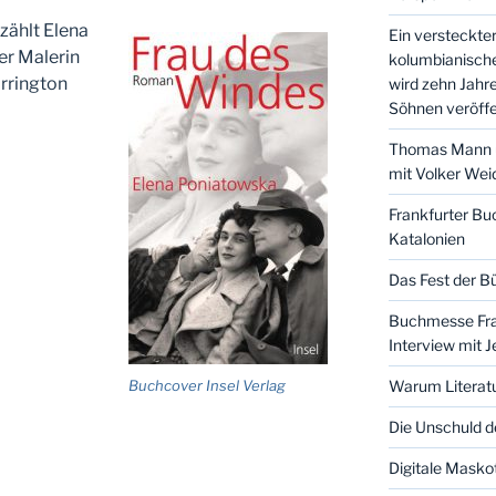
zählt Elena
Ein versteckt
r Malerin
kolumbianische
arrington
wird zehn Jahr
Söhnen veröffe
Thomas Mann u
mit Volker We
Frankfurter B
Katalonien
Das Fest der Bü
Buchmesse Fran
Interview mit 
Warum Literat
Buchcover Insel Verlag
Die Unschuld d
Digitale Masko