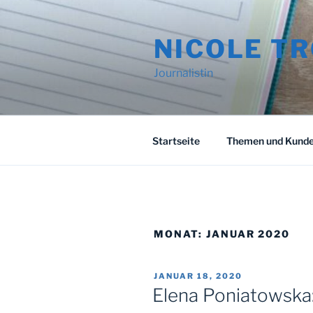
Zum
Inhalt
NICOLE T
springen
Journalistin
Startseite
Themen und Kund
MONAT:
JANUAR 2020
VERÖFFENTLICHT
JANUAR 18, 2020
AM
Elena Poniatowska