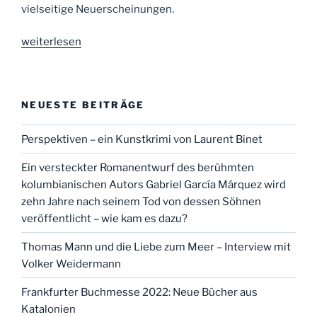
vielseitige Neuerscheinungen.
„Frankfurter
weiterlesen
Buchmesse
2022:
Neue
NEUESTE BEITRÄGE
Bücher
aus
Perspektiven – ein Kunstkrimi von Laurent Binet
Katalonien“
Ein versteckter Romanentwurf des berühmten
kolumbianischen Autors Gabriel García Márquez wird
zehn Jahre nach seinem Tod von dessen Söhnen
veröffentlicht – wie kam es dazu?
Thomas Mann und die Liebe zum Meer – Interview mit
Volker Weidermann
Frankfurter Buchmesse 2022: Neue Bücher aus
Katalonien