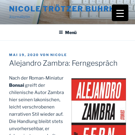
Zum
NICOLE TRÖTZER BUHRKE
Inhalt
Journalistin
springen
Menü
VERÖFFENTLICHT
MAI 19, 2020
VON
NICOLE
AM
Alejandro Zambra: Ferngespräch
Nach der Roman-Miniatur
Bonsai
greift der
chilenische Autor Zambra
hier seinen lakonischen,
leicht verschrobenen
narrativen Stil wieder auf.
Die Handlung bleibt stets
unvorhersehbar, er