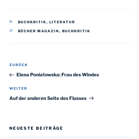
KATEGORIEN
BUCHKRITIK
,
LITERATUR
SCHLAGWÖRTER
BÜCHER MAGAZIN
,
BUCHKRITIK
Beitragsnavigation
Vorheriger
ZURÜCK
Beitrag
Elena Poniatowska: Frau des Windes
Nächster
WEITER
Beitrag
Auf der anderen Seite des Flusses
NEUESTE BEITRÄGE