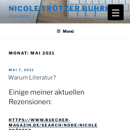
Zum
NICOLE TRÖTZER BUHRKE
Inhalt
Journalistin
springen
Menü
MONAT:
MAI 2021
VERÖFFENTLICHT
MAI 7, 2021
AM
Warum Literatur?
Einige meiner aktuellen
Rezensionen:
HTTPS://WWW.BUECHER-
MAGAZIN.DE/SEARCH/NODE/NICOLE