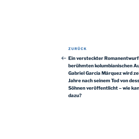
Beitragsnavigation
Vorheriger
ZURÜCK
Beitrag
Ein versteckter Romanentwurf
berühmten kolumbianischen A
Gabriel García Márquez wird z
Jahre nach seinem Tod von des
Söhnen veröffentlicht – wie ka
dazu?