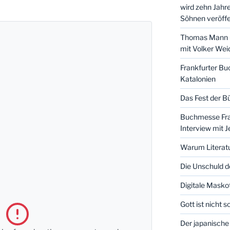
wird zehn Jahr
Söhnen veröffe
Thomas Mann u
mit Volker We
Frankfurter B
Katalonien
Das Fest der Bü
Buchmesse Fran
Interview mit 
Warum Literat
Die Unschuld d
Digitale Masko
Gott ist nicht 
Der japanische