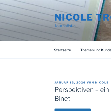
Zum
Inhalt
NICOLE T
springen
Journalistin
Startseite
Themen und Kund
VERÖFFENTLICHT
JANUAR 13, 2026
VON
NICOLE
AM
Perspektiven – ein
Binet