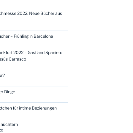
uchmesse 2022: Neue Bücher aus
cher – Frühling in Barcelona
kfurt 2022 – Gastland Spanien:
Jesús Carrasco
ur?
er Dinge
ttchen für intime Beziehungen
schüchtern
20