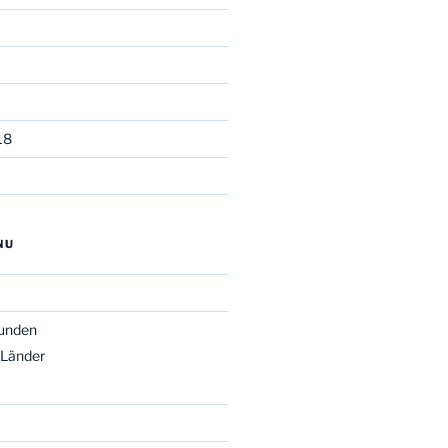
18
NU
unden
 Länder