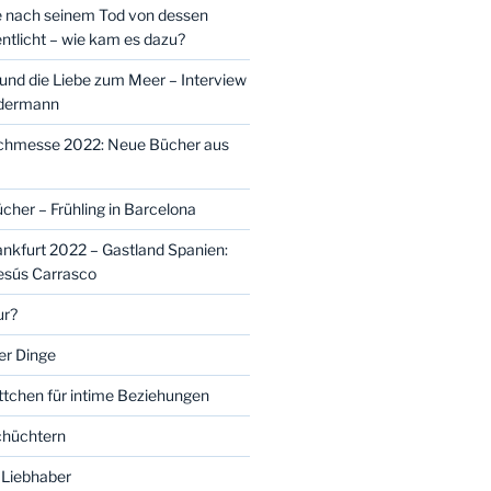
e nach seinem Tod von dessen
ntlicht – wie kam es dazu?
nd die Liebe zum Meer – Interview
idermann
uchmesse 2022: Neue Bücher aus
cher – Frühling in Barcelona
kfurt 2022 – Gastland Spanien:
Jesús Carrasco
ur?
er Dinge
ttchen für intime Beziehungen
schüchtern
 Liebhaber