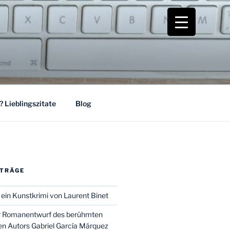
 Lieblingszitate
Blog
ITRÄGE
 ein Kunstkrimi von Laurent Binet
er Romanentwurf des berühmten
n Autors Gabriel García Márquez