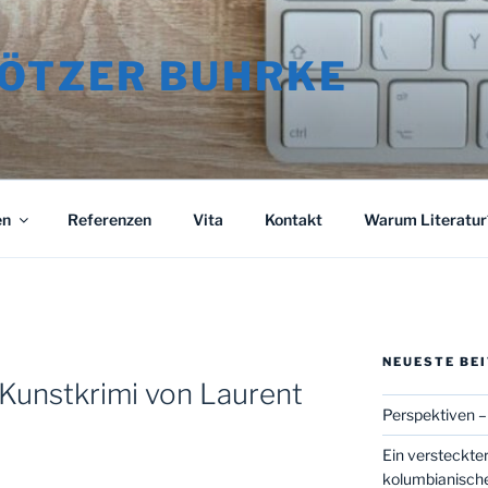
RÖTZER BUHRKE
en
Referenzen
Vita
Kontakt
Warum Literatur?
NEUESTE BE
 Kunstkrimi von Laurent
Perspektiven –
Ein versteckt
kolumbianische