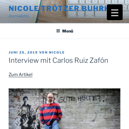
Zum
NICOLE TRÖTZER BUHRKE
Inhalt
Journalistin
springen
Menü
VERÖFFENTLICHT
JUNI 25, 2019
VON
NICOLE
AM
Interview mit Carlos Ruiz Zafón
Zum Artikel