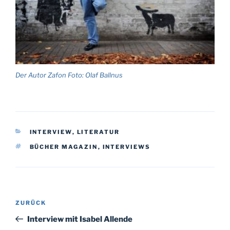
Der Autor Zafon Foto: Olaf Ballnus
KATEGORIEN
INTERVIEW
,
LITERATUR
SCHLAGWÖRTER
BÜCHER MAGAZIN
,
INTERVIEWS
Beitragsnavigation
Vorheriger
ZURÜCK
Beitrag
Interview mit Isabel Allende